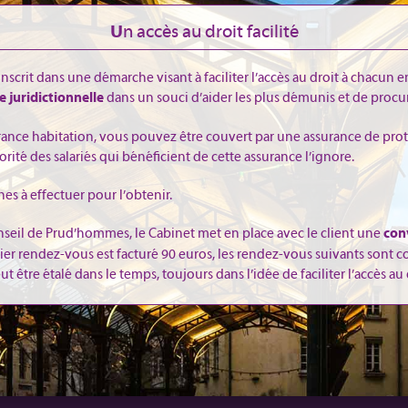
n accès au droit facilité
U
scrit dans une démarche visant à faciliter l’accès au droit à chacun
dans un souci d’aider les plus démunis et de procur
de juridictionnelle
urance habitation, vous pouvez être couvert par une assurance de pro
rité des salariés qui bénéficient de cette assurance l’ignore.
 à effectuer pour l’obtenir.
seil de Prud’hommes, le Cabinet met en place avec le client une
con
ier rendez-vous est facturé 90 euros, les rendez-vous suivants sont c
être étalé dans le temps, toujours dans l’idée de faciliter l’accès au 