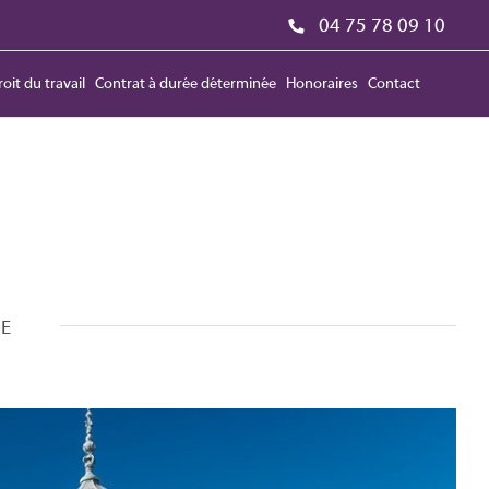
04 75 78 09 10
oit du travail
Contrat à durée déterminée
Honoraires
Contact
ME