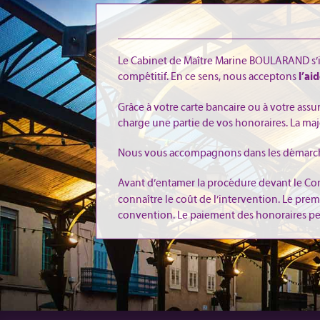
Le Cabinet de Maître Marine BOULARAND s’in
compétitif. En ce sens, nous acceptons
l’ai
Grâce à votre carte bancaire ou à votre ass
charge une partie de vos honoraires. La majo
Nous vous accompagnons dans les démarches
Avant d’entamer la procédure devant le Con
connaître le coût de l’intervention. Le prem
convention. Le paiement des honoraires peut 