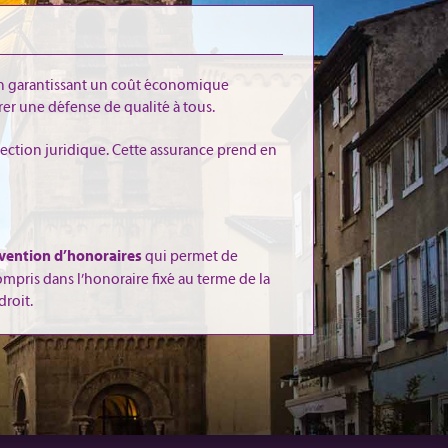
 en garantissant un coût économique
er une défense de qualité à tous.
tection juridique. Cette assurance prend en
qui permet de
vention d’honoraires
ompris dans l’honoraire fixé au terme de la
droit.